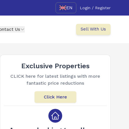
EN
Login / Register
Sell With Us
ontact Us
Exclusive Properties
CLICK here for latest listings with more
fantastic price reductions
Click Here