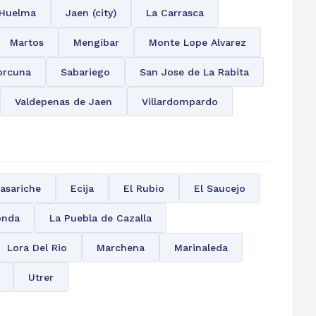
Huelma
Jaen (city)
La Carrasca
Martos
Mengibar
Monte Lope Alvarez
orcuna
Sabariego
San Jose de La Rabita
Valdepenas de Jaen
Villardompardo
asariche
Ecija
El Rubio
El Saucejo
onda
La Puebla de Cazalla
Lora Del Rio
Marchena
Marinaleda
Utrer