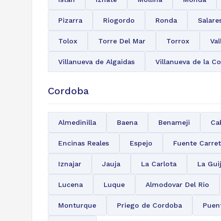
Pizarra
Riogordo
Ronda
Salare
Tolox
Torre Del Mar
Torrox
Val
Villanueva de Algaidas
Villanueva de la C
Cordoba
Almedinilla
Baena
Benameji
Ca
Encinas Reales
Espejo
Fuente Carre
Iznajar
Jauja
La Carlota
La Gui
Lucena
Luque
Almodovar Del Rio
Monturque
Priego de Cordoba
Puen