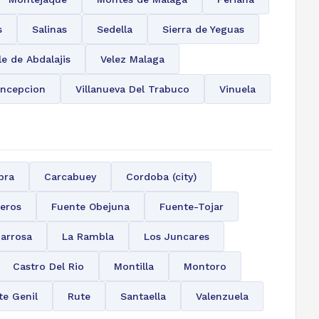
s
Salinas
Sedella
Sierra de Yeguas
le de Abdalajis
Velez Malaga
oncepcion
Villanueva Del Trabuco
Vinuela
bra
Carcabuey
Cordoba (city)
teros
Fuente Obejuna
Fuente-Tojar
jarrosa
La Rambla
Los Juncares
Castro Del Rio
Montilla
Montoro
te Genil
Rute
Santaella
Valenzuela