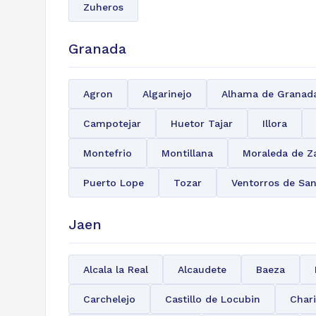
Zuheros
Granada
Agron
Algarinejo
Alhama de Granad
Campotejar
Huetor Tajar
Illora
Montefrio
Montillana
Moraleda de Z
Puerto Lope
Tozar
Ventorros de Sa
Jaen
Alcala la Real
Alcaudete
Baeza
Carchelejo
Castillo de Locubin
Chari