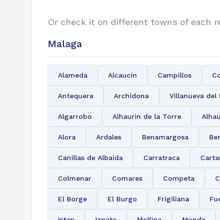
Or check it on different towns of each r
Malaga
Alameda
Alcaucin
Campillos
Co
Antequera
Archidona
Villanueva del
Algarrobo
Alhaurin de la Torre
Alhau
Alora
Ardales
Benamargosa
Be
Canillas de Albaida
Carratraca
Cart
Colmenar
Comares
Competa
C
El Borge
El Burgo
Frigiliana
Fu
Istan
Iznate
Mollina
Monda