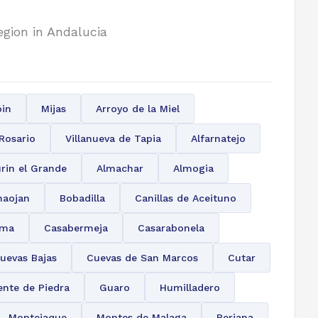
egion in Andalucia
in
Mijas
Arroyo de la Miel
 Rosario
Villanueva de Tapia
Alfarnatejo
rin el Grande
Almachar
Almogia
naojan
Bobadilla
Canillas de Aceituno
ama
Casabermeja
Casarabonela
uevas Bajas
Cuevas de San Marcos
Cutar
ente de Piedra
Guaro
Humilladero
Montejaque
Montes de Malaga
Periana