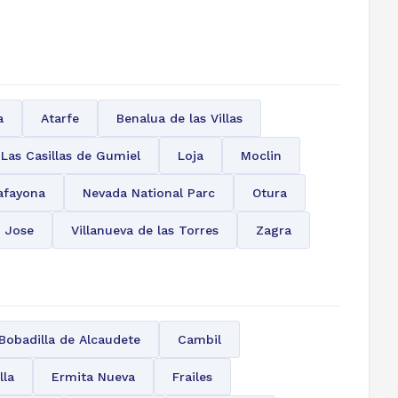
a
Atarfe
Benalua de las Villas
Las Casillas de Gumiel
Loja
Moclin
afayona
Nevada National Parc
Otura
n Jose
Villanueva de las Torres
Zagra
Bobadilla de Alcaudete
Cambil
lla
Ermita Nueva
Frailes