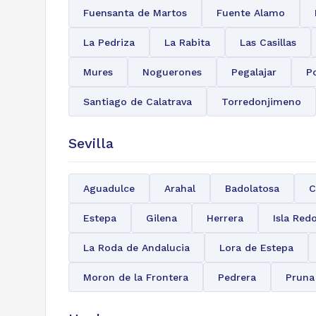
Fuensanta de Martos
Fuente Alamo
La Pedriza
La Rabita
Las Casillas
Mures
Noguerones
Pegalajar
P
Santiago de Calatrava
Torredonjimeno
Sevilla
Aguadulce
Arahal
Badolatosa
C
Estepa
Gilena
Herrera
Isla Red
La Roda de Andalucia
Lora de Estepa
Moron de la Frontera
Pedrera
Pruna